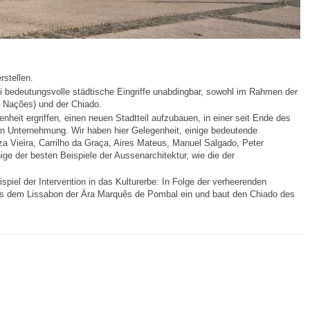
rstellen.
ei bedeutungsvolle städtische Eingriffe unabdingbar, sowohl im Rahmen der
s Nações) und der Chiado.
nheit ergriffen, einen neuen Stadtteil aufzubauen, in einer seit Ende des
 Unternehmung. Wir haben hier Gelegenheit, einige bedeutende
za Vieira, Carrilho da Graça, Aires Mateus, Manuel Salgado, Peter
e der besten Beispiele der Aussenarchitektur, wie die der
spiel der Intervention in das Kulturerbe: In Folge der verheerenden
aus dem Lissabon der Ära Marquês de Pombal ein und baut den Chiado des