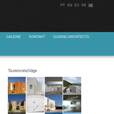
PT
EN
ES
FR
DE
GALERIE
KONTAKT
GUIDING ARCHITECTS
Tourenvorschläge