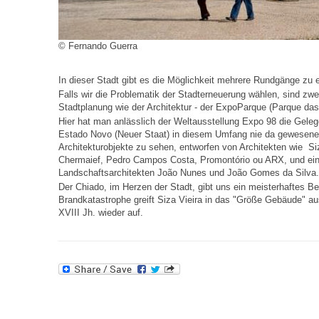
© Fernando Guerra
In dieser Stadt gibt es die Möglichkeit mehrere Rundgänge zu e
Falls wir die Problematik der Stadterneuerung wählen, sind zw
Stadtplanung wie der Architektur - der ExpoParque (Parque da
Hier hat man anlässlich der Weltausstellung Expo 98 die Gelege
Estado Novo (Neuer Staat) in diesem Umfang nie da gewesenen
Architekturobjekte zu sehen, entworfen von Architekten wie Si
Chermaief, Pedro Campos Costa, Promontório ou ARX, und einig
Landschaftsarchitekten João Nunes und João Gomes da Silva.
Der Chiado, im Herzen der Stadt, gibt uns ein meisterhaftes Bei
Brandkatastrophe greift Siza Vieira in das "Größe Gebäude" 
XVIII Jh. wieder auf.