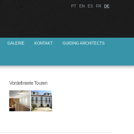
PT
EN
ES
FR
DE
GALERIE
KONTAKT
GUIDING ARCHITECTS
Vordefinierte Touren