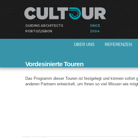
GUIDING ARCHITECTS
SINCE
PORTO/LISBON
2004
Geleitet von den
Hauptmenü
Cultour
ÜBER UNS
REFERENZEN
Architekten
architektonische
Werke
Vordesinierte Touren
Das Programm dieser Touren ist festgelegt und können sofort
anderen Partnern entwickelt, um Ihnen so viel Wissen wie mögl