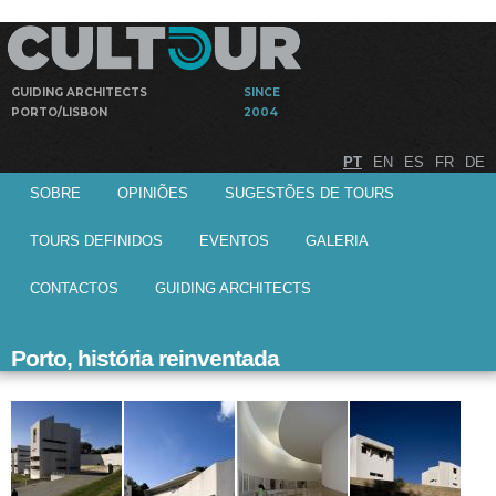
Passar
para o
conteúdo
principal
GUIDING ARCHITECTS
SINCE
PORTO/LISBON
2004
Visitas
Cultour
PT
EN
ES
FR
DE
acompanhadas
Menu principal
por arquitectos
SOBRE
OPINIÕES
SUGESTÕES DE TOURS
a obras de
arquitectura
TOURS DEFINIDOS
EVENTOS
GALERIA
CONTACTOS
GUIDING ARCHITECTS
Porto, história reinventada