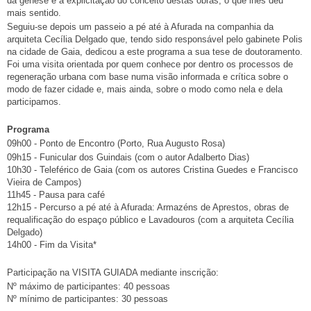
da génese e a explicitação do conceito destas obras, o que lhes deu
mais sentido.
Seguiu-se depois um passeio a pé até à Afurada na companhia da
arquiteta Cecília Delgado que, tendo sido responsável pelo gabinete Polis
na cidade de Gaia, dedicou a este programa a sua tese de doutoramento.
Foi uma visita orientada por quem conhece por dentro os processos de
regeneração urbana com base numa visão informada e crítica sobre o
modo de fazer cidade e, mais ainda, sobre o modo como nela e dela
participamos.
Programa
09h00 - Ponto de Encontro (Porto, Rua Augusto Rosa)
09h15 - Funicular dos Guindais (com o autor Adalberto Dias)
10h30 - Teleférico de Gaia (com os autores Cristina Guedes e Francisco
Vieira de Campos)
11h45 - Pausa para café
12h15 - Percurso a pé até à Afurada: Armazéns de Aprestos, obras de
requalificação do espaço público e Lavadouros (com a arquiteta Cecília
Delgado)
14h00 - Fim da Visita*
Participação na VISITA GUIADA mediante inscrição:
Nº máximo de participantes: 40 pessoas
Nº mínimo de participantes: 30 pessoas