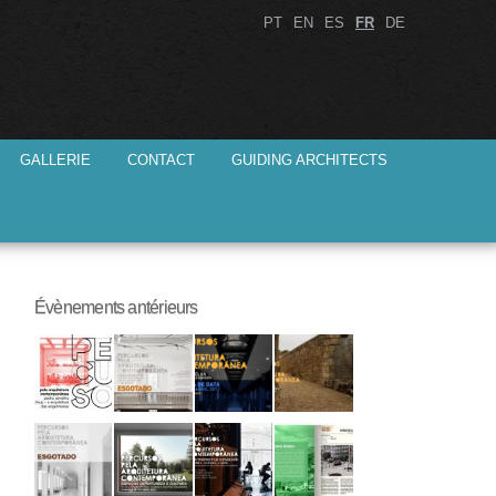
PT
EN
ES
FR
DE
GALLERIE
CONTACT
GUIDING ARCHITECTS
Évènements antérieurs