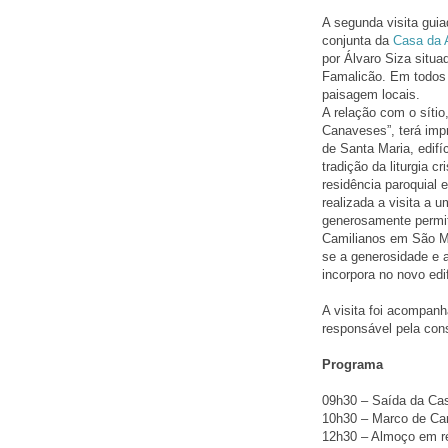
A segunda visita gui
conjunta da
Casa da A
por Álvaro Siza situ
Famalicão. Em todos e
paisagem locais.
A relação com o sítio
Canaveses”, terá impr
de Santa Maria, edifí
tradição da liturgia c
residência paroquial 
realizada a visita a 
generosamente permiti
Camilianos em São Mi
se a generosidade e 
incorpora no novo edi
A visita foi acompanh
responsável pela con
Programa
09h30 – Saída da Cas
10h30 – Marco de C
12h30 – Almoço em re