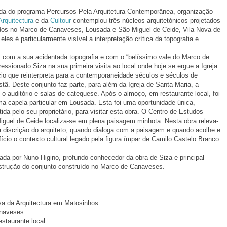
ada do programa Percursos Pela Arquitetura Contemporânea, organização
rquitectura
e da
Cultour
contemplou três núcleos arquitetónicos projetados
ados no Marco de Canaveses, Lousada e São Miguel de Ceide, Vila Nova de
les é particularmente visível a interpretação crítica da topografia e
, com a sua acidentada topografia e com o “belíssimo vale do Marco de
essionado Siza na sua primeira visita ao local onde hoje se ergue a Igreja
cio que reinterpreta para a contemporaneidade séculos e séculos de
ristã. Deste conjunto faz parte, para além da Igreja de Santa Maria, a
e o auditório e salas de catequese. Após o almoço, em restaurante local, foi
uma capela particular em Lousada. Esta foi uma oportunidade única,
da pelo seu proprietário, para visitar esta obra. O Centro de Estudos
guel de Ceide localiza-se em plena paisagem minhota. Nesta obra releva-
a discrição do arquiteto, quando dialoga com a paisagem e quando acolhe e
fício o contexto cultural legado pela figura ímpar de Camilo Castelo Branco.
ada por Nuno Higino, profundo conhecedor da obra de Siza e principal
strução do conjunto construído no Marco de Canaveses.
a da Arquitectura em Matosinhos
anaveses
staurante local