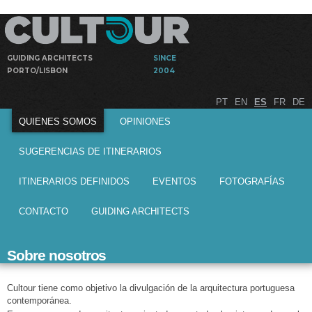
Pasar al
contenido
principal
GUIDING ARCHITECTS
SINCE
PORTO/LISBON
2004
Visitas
Cultour
PT
EN
ES
FR
DE
guiadas por
Menú principal
arquitectos
QUIENES SOMOS
OPINIONES
a obras de
arquitectura
SUGERENCIAS DE ITINERARIOS
ITINERARIOS DEFINIDOS
EVENTOS
FOTOGRAFÍAS
CONTACTO
GUIDING ARCHITECTS
Sobre nosotros
Cultour tiene como objetivo la divulgación de la arquitectura portuguesa
contemporánea.