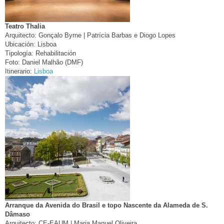
Teatro Thalia
Arquitecto:
Gonçalo Byrne | Patrícia Barbas e Diogo Lopes
Ubicación:
Lisboa
Tipología:
Rehabilitación
Foto:
Daniel Malhão (DMF)
Itinerario:
Lisboa
Arranque da Avenida do Brasil e topo Nascente da Alameda de S.
Dâmaso
Arquitecto:
CE-EAUM | Maria Manuel Oliveira