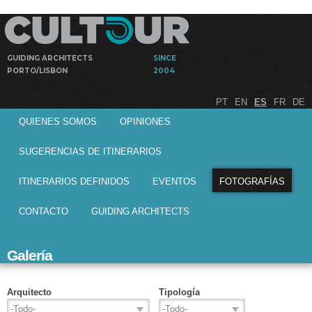
Pasar al
contenido
principal
GUIDING ARCHITECTS
SINCE
PORTO/LISBON
2004
Visitas
Cultour
PT
EN
ES
FR
DE
guiadas por
Menú principal
arquitectos
QUIENES SOMOS
OPINIONES
a obras de
arquitectura
SUGERENCIAS DE ITINERARIOS
ITINERARIOS DEFINIDOS
EVENTOS
FOTOGRAFÍAS
CONTACTO
GUIDING ARCHITECTS
Galería
Arquitecto
Tipología