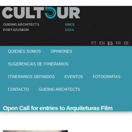
Pasar al
contenido
principal
GUIDING ARCHITECTS
SINCE
PORTO/LISBON
2004
Visitas
Cultour
PT
EN
ES
FR
DE
guiadas por
Menú principal
arquitectos
QUIENES SOMOS
OPINIONES
a obras de
arquitectura
SUGERENCIAS DE ITINERARIOS
ITINERARIOS DEFINIDOS
EVENTOS
FOTOGRAFÍAS
CONTACTO
GUIDING ARCHITECTS
Open Call for entries to Arquiteturas Film
Festival 2014